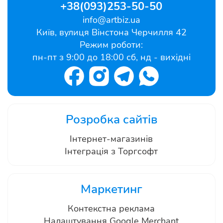
+38(093)253-50-50
info@artbiz.ua
Київ, вулиця Вінстона Черчилля 42
Режим роботи:
пн-пт з 9:00 до 18:00 сб, нд - вихідні
Розробка сайтів
Інтернет-магазинів
Інтеграція з Торгсофт
Маркетинг
Контекстна реклама
Налаштування Google Merchant