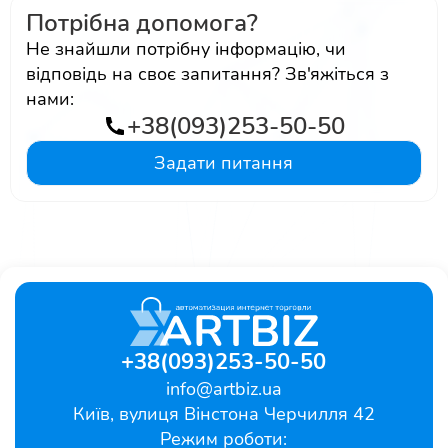
Потрібна допомога?
Не знайшли потрібну інформацію, чи
відповідь на своє запитання? Зв'яжіться з
нами:
+38(093)253-50-50
Задати питання
+38(093)253-50-50
info@artbiz.ua
Київ, вулиця Вінстона Черчилля 42
Режим роботи: