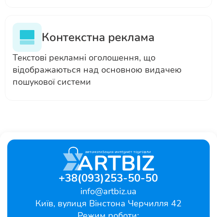
Контекстна реклама
Текстові рекламні оголошення, що
відображаються над основною видачею
пошукової системи
+38(093)253-50-50
info@artbiz.ua
Київ, вулиця Вінстона Черчилля 42
Режим роботи: